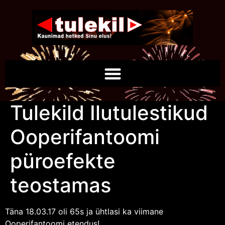
Tulekild Ilutulestikud
Ooperifantoomi
püroefekte
teostamas
Täna 18.03.17 oli 65s ja ühtlasi ka viimane
Ooperifantoomi etendus!