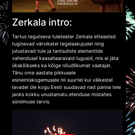
Zerkala intro:
Tartus tegutseva tuleteater Zerkala etteasted
tuginevad värvikatel tegelaskujudel ning
jutustavad tule ja tantsuliste elementide
vahendusel kaasahaaravaid lugusid, mis ei jäta
ükskõikseks ka kõige nõudlikumat vaatajat.
Tänu oma aastate pikkusele
esinemiskogemusele nii suurtel kui väikestel
lavadel üle kogu Eesti suudavad nad panna teie
jaoks kokku unustamatu etenduse mistahes
sündmuse tarvis.