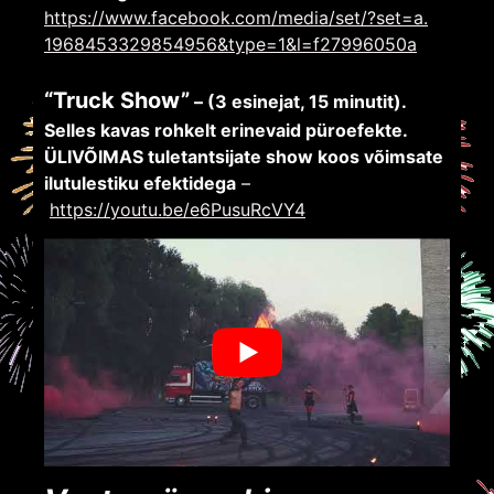
https://www.
facebook.com/media/set/?set=a.
1968453329854956&type=1&l=
f27996050a
“Truck Show”
– (3 esinejat, 15 minutit).
Selles kavas rohkelt erinevaid püroefekte.
ÜLIVÕIMAS tuletantsijate show koos võimsate
ilutulestiku efektidega
–
https://youtu.be/e6PusuRcVY4