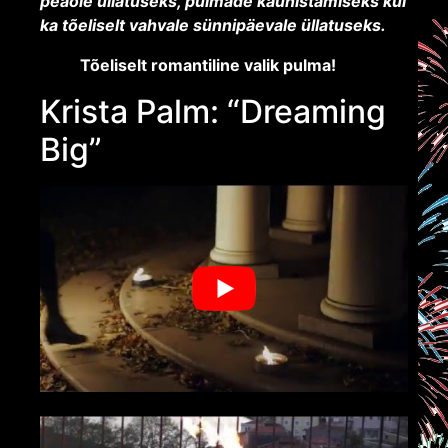
peaole üllatuseks, pulmade kaunistamiseks kui
ka tõeliselt vahvale sünnipäevale üllatuseks.
Tõeliselt romantiline valik pulma!
Krista Palm: “Dreaming
Big”