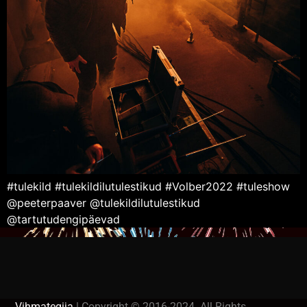
#tulekild #tulekildilutulestikud #Volber2022 #tuleshow
@peeterpaaver @tulekildilutulestikud
@tartutudengipäevad
Vihmategija
| Copyright © 2016-2024. All Rights