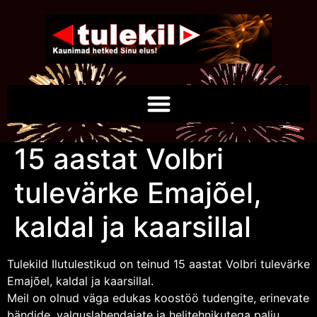
15 aastat Volbri
tulevärke Emajõel,
kaldal ja kaarsillal
Tulekild Ilutulestikud on teinud 15 aastat Volbri tulevärke
Emajõel, kaldal ja kaarsillal.
Meil on olnud väga edukas koostöö tudengite, erinevate
bändide, valguslahendajate ja helitehnikutega palju