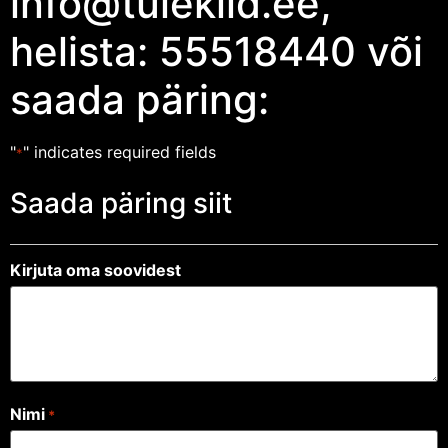
info@tulekild.ee,
helista: 55518440 või
saada päring:
"
" indicates required fields
*
Saada päring siit
Kirjuta oma soovidest
Nimi
*