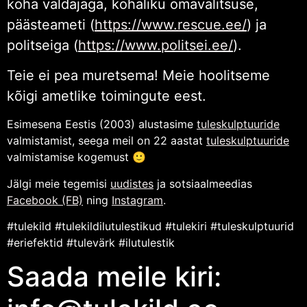
koha valdajaga, kohaliku omavalitsuse,
päästeameti (
https://www.rescue.ee/
) ja
politseiga (
https://www.politsei.ee/
).
Teie ei pea muretsema! Meie hoolitseme
kõigi ametlike toimingute eest.
Esimesena Eestis (2003) alustasime
tuleskulptuuride
valmistamist, seega meil on 22 aastat
tuleskulptuuride
valmistamise kogemust 🙂
Jälgi meie tegemisi
uudistes
ja sotsiaalmeedias
Facebook (FB)
ning
Instagram
.
#tulekild #tulekildilutulestikud #tulekiri #tuleskulptuurid
#eriefektid #tulevärk #ilutulestik
Saada meile kiri: