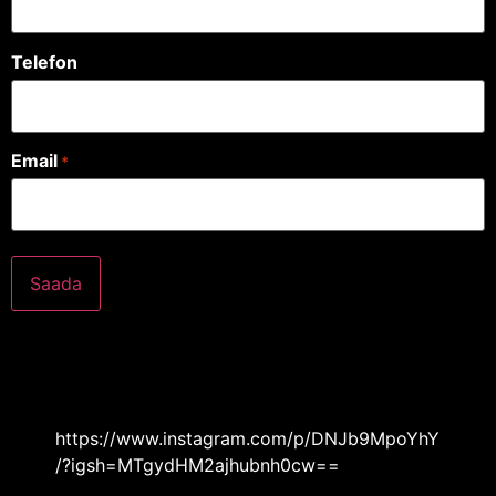
Telefon
Email
*
https://www.instagram.com/p/DNJb9MpoYhY
/?igsh=MTgydHM2ajhubnh0cw==