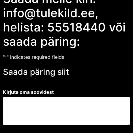
info@tulekild.ee,
helista: 55518440 või
saada päring:
"
" indicates required fields
*
Saada päring siit
Kirjuta oma soovidest