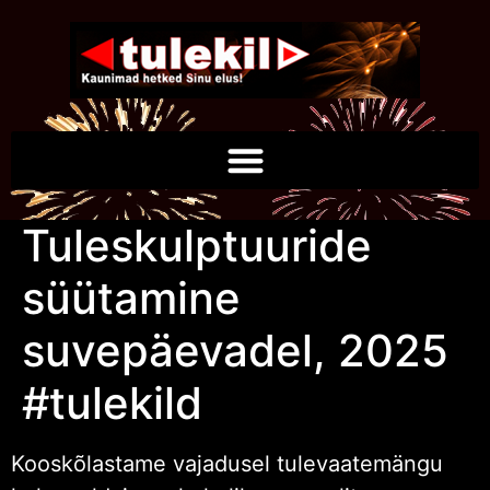
Tuleskulptuuride
süütamine
suvepäevadel, 2025
#tulekild
Kooskõlastame vajadusel tulevaatemängu