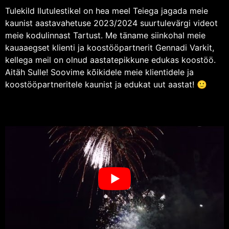
Tulekild Ilutulestikel on hea meel Teiega jagada meie
kaunist aastavahetuse 2023/2024 suurtulevärgi videot
meie kodulinnast Tartust. Me täname siinkohal meie
kauaaegset klienti ja koostööpartnerit Gennadi Varkit,
kellega meil on olnud aastatepikkune edukas koostöö.
Aitäh Sulle! Soovime kõikidele meie klientidele ja
koostööpartneritele kaunist ja edukat uut aastat! 🙂